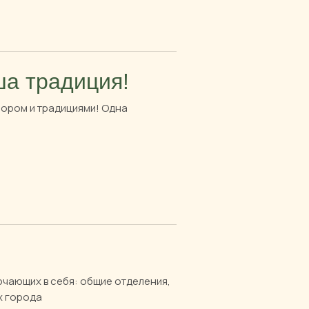
ша традиция!
лором и традициями! Одна
ючающих в себя: общие отделения,
х города